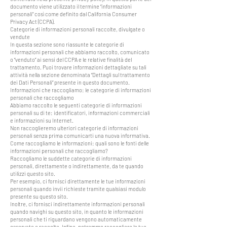
documento viene utilizzato il termine “informazioni
personali” così come definito dal California Consumer
Privacy Act (CCPA).
Categorie di informazioni personali raccolte, divulgate o
vendute
In questa sezione sono riassunte le categorie di
informazioni personali che abbiamo raccolto, comunicato
o “venduto” ai sensi del CCPA e le relative finalità del
trattamento. Puoi trovare informazioni dettagliate su tali
attività nella sezione denominata “Dettagli sul trattamento
dei Dati Personali” presente in questo documento.
Informazioni che raccogliamo: le categorie di informazioni
personali che raccogliamo
Abbiamo raccolto le seguenti categorie di informazioni
personali su di te: identificatori, informazioni commerciali
e informazioni su Internet.
Non raccoglieremo ulteriori categorie di informazioni
personali senza prima comunicarti una nuova informativa.
Come raccogliamo le informazioni: quali sono le fonti delle
informazioni personali che raccogliamo?
Raccogliamo le suddette categorie di informazioni
personali, direttamente o indirettamente, da te quando
utilizzi questo sito.
Per esempio, ci fornisci direttamente le tue informazioni
personali quando invii richieste tramite qualsiasi modulo
presente su questo sito.
Inoltre, ci fornisci indirettamente informazioni personali
quando navighi su questo sito, in quanto le informazioni
personali che ti riguardano vengono automaticamente
osservate e raccolte. Infine, potremmo raccogliere le tue