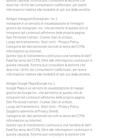
questa clausola, l’Utente può consultare la sezione che
descrive i diritti dei consumatori californiani, per avere
informazioni relative alle modalità di opt-out dalla vendita.
Widget Instagram (Instagram, Inc.)
Instagram è un servizio di visualizzazione di immagini
gestito da Instagram, Inc. che permette di questo sito di
integrare tali contenuti all’interno delle proprie pagine.
Dati Personali trattati: Cookie; Dati di utilizzo.
Luogo del trattamento: Stati Uniti – Privacy Policy.
Categoria dei dati personali raccolti ai sensi del CCPA:
informazioni su Internet.
Questo tipo di trattamento costituisce una “vendita di dati”
(“sale”) ai sensi del CCPA. Oltre alle informazioni contenute in
questa clausola, l’Utente può consultare la sezione che
descrive i diritti dei consumatori californiani, per avere
informazioni relative alle modalità di opt-out dalla vendita.
Widget Google Maps (Google Inc.)
Google Maps è un servizio di visualizzazione di mappe
gestito da Google Inc. che permette di questo sito di
integrare tali contenuti all’interno delle proprie pagine.
Dati Personali trattati: Cookie; Dati di utilizzo.
Luogo del trattamento: Stati Uniti – Privacy Policy.
Soggetto aderente al Privacy Shield.
Categoria dei dati personali raccolti ai sensi del CCPA:
informazioni su Internet.
Questo tipo di trattamento costituisce una “vendita di dati”
(“sale”) ai sensi del CCPA. Oltre alle informazioni contenute in
questa clausola, l’Utente può consultare la sezione che