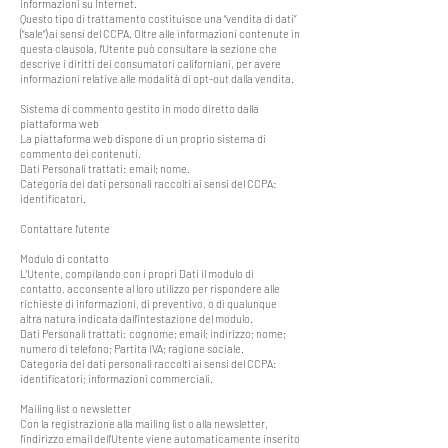
informazioni su Internet.
Questo tipo di trattamento costituisce una “vendita di dati”
(“sale”) ai sensi del CCPA. Oltre alle informazioni contenute in
questa clausola, l’Utente può consultare la sezione che
descrive i diritti dei consumatori californiani, per avere
informazioni relative alle modalità di opt-out dalla vendita.
Sistema di commento gestito in modo diretto dalla
piattaforma web
La piattaforma web dispone di un proprio sistema di
commento dei contenuti.
Dati Personali trattati: email; nome.
Categoria dei dati personali raccolti ai sensi del CCPA:
identificatori.
Contattare l’utente
Modulo di contatto
L’Utente, compilando con i propri Dati il modulo di
contatto, acconsente al loro utilizzo per rispondere alle
richieste di informazioni, di preventivo, o di qualunque
altra natura indicata dall’intestazione del modulo.
Dati Personali trattati: cognome; email; indirizzo; nome;
numero di telefono; Partita IVA; ragione sociale.
Categoria dei dati personali raccolti ai sensi del CCPA:
identificatori; informazioni commerciali.
Mailing list o newsletter
Con la registrazione alla mailing list o alla newsletter,
l’indirizzo email dell’Utente viene automaticamente inserito