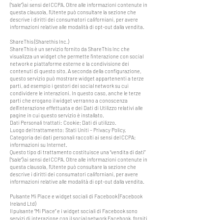
(“sale”) ai sensi del CCPA. Oltre alle informazioni contenute in
questa clausola, l’Utente può consultare la sezione che
descrive i diritti dei consumatori californiani, per avere
informazioni relative alle modalità di opt-out dalla vendita.
ShareThis (Sharethis Inc.)
ShareThis è un servizio fornito da ShareThis Inc che
visualizza un widget che permette l’interazione con social
network e piattaforme esterne e la condivisione dei
contenuti di questo sito. A seconda della configurazione,
questo servizio può mostrare widget appartenenti a terze
parti, ad esempio i gestori dei social network su cui
condividere le interazioni. In questo caso, anche le terze
parti che erogano il widget verranno a conoscenza
dell’interazione effettuata e dei Dati di Utilizzo relativi alle
pagine in cui questo servizio è installato.
Dati Personali trattati: Cookie; Dati di utilizzo.
Luogo del trattamento: Stati Uniti – Privacy Policy.
Categoria dei dati personali raccolti ai sensi del CCPA:
informazioni su Internet.
Questo tipo di trattamento costituisce una “vendita di dati”
(“sale”) ai sensi del CCPA. Oltre alle informazioni contenute in
questa clausola, l’Utente può consultare la sezione che
descrive i diritti dei consumatori californiani, per avere
informazioni relative alle modalità di opt-out dalla vendita.
Pulsante Mi Piace e widget sociali di Facebook (Facebook
Ireland Ltd)
Il pulsante “Mi Piace” e i widget sociali di Facebook sono
servizi di interazione con il social network Facebook, forniti