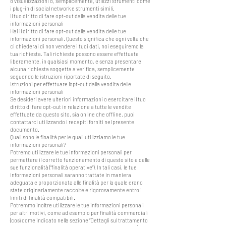
o visualizzazioni o, semplicemente, utilizzi strumenti come
i plug-in di social network e strumenti simili.
Il tuo diritto di fare opt-out dalla vendita delle tue
informazioni personali
Hai il diritto di fare opt-out dalla vendita delle tue
informazioni personali. Questo significa che ogni volta che
ci chiederai di non vendere i tuoi dati, noi eseguiremo la
tua richiesta. Tali richieste possono essere effettuate
liberamente, in qualsiasi momento, e senza presentare
alcuna richiesta soggetta a verifica, semplicemente
seguendo le istruzioni riportate di seguito.
Istruzioni per effettuare l’opt-out dalla vendita delle
informazioni personali
Se desideri avere ulteriori informazioni o esercitare il tuo
diritto di fare opt-out in relazione a tutte le vendite
effettuate da questo sito, sia online che offline, puoi
contattarci utilizzando i recapiti forniti nel presente
documento.
Quali sono le finalità per le quali utilizziamo le tue
informazioni personali?
Potremo utilizzare le tue informazioni personali per
permettere il corretto funzionamento di questo sito e delle
sue funzionalità (“finalità operative”). In tali casi, le tue
informazioni personali saranno trattate in maniera
adeguata e proporzionata alle finalità per la quale erano
state originariamente raccolte e rigorosamente entro i
limiti di finalità compatibili.
Potremmo inoltre utilizzare le tue informazioni personali
per altri motivi, come ad esempio per finalità commerciali
(così come indicato nella sezione “Dettagli sul trattamento