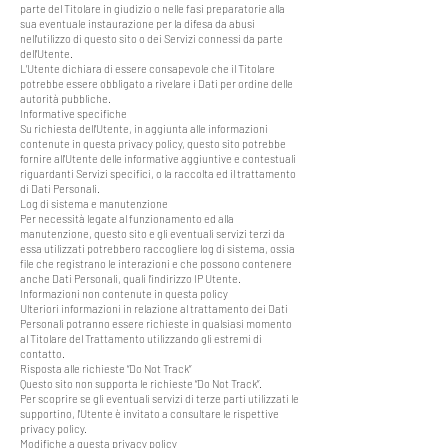
parte del Titolare in giudizio o nelle fasi preparatorie alla
sua eventuale instaurazione per la difesa da abusi
nell'utilizzo di questo sito o dei Servizi connessi da parte
dell’Utente.
L’Utente dichiara di essere consapevole che il Titolare
potrebbe essere obbligato a rivelare i Dati per ordine delle
autorità pubbliche.
Informative specifiche
Su richiesta dell’Utente, in aggiunta alle informazioni
contenute in questa privacy policy, questo sito potrebbe
fornire all'Utente delle informative aggiuntive e contestuali
riguardanti Servizi specifici, o la raccolta ed il trattamento
di Dati Personali.
Log di sistema e manutenzione
Per necessità legate al funzionamento ed alla
manutenzione, questo sito e gli eventuali servizi terzi da
essa utilizzati potrebbero raccogliere log di sistema, ossia
file che registrano le interazioni e che possono contenere
anche Dati Personali, quali l’indirizzo IP Utente.
Informazioni non contenute in questa policy
Ulteriori informazioni in relazione al trattamento dei Dati
Personali potranno essere richieste in qualsiasi momento
al Titolare del Trattamento utilizzando gli estremi di
contatto.
Risposta alle richieste “Do Not Track”
Questo sito non supporta le richieste “Do Not Track”.
Per scoprire se gli eventuali servizi di terze parti utilizzati le
supportino, l'Utente è invitato a consultare le rispettive
privacy policy.
Modifiche a questa privacy policy