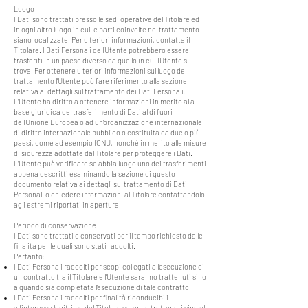
Luogo
I Dati sono trattati presso le sedi operative del Titolare ed
in ogni altro luogo in cui le parti coinvolte nel trattamento
siano localizzate. Per ulteriori informazioni, contatta il
Titolare. I Dati Personali dell’Utente potrebbero essere
trasferiti in un paese diverso da quello in cui l’Utente si
trova. Per ottenere ulteriori informazioni sul luogo del
trattamento l’Utente può fare riferimento alla sezione
relativa ai dettagli sul trattamento dei Dati Personali.
L’Utente ha diritto a ottenere informazioni in merito alla
base giuridica del trasferimento di Dati al di fuori
dell’Unione Europea o ad un’organizzazione internazionale
di diritto internazionale pubblico o costituita da due o più
paesi, come ad esempio l’ONU, nonché in merito alle misure
di sicurezza adottate dal Titolare per proteggere i Dati.
L’Utente può verificare se abbia luogo uno dei trasferimenti
appena descritti esaminando la sezione di questo
documento relativa ai dettagli sul trattamento di Dati
Personali o chiedere informazioni al Titolare contattandolo
agli estremi riportati in apertura.
Periodo di conservazione
I Dati sono trattati e conservati per il tempo richiesto dalle
finalità per le quali sono stati raccolti.
Pertanto:
I Dati Personali raccolti per scopi collegati all’esecuzione di
un contratto tra il Titolare e l’Utente saranno trattenuti sino
a quando sia completata l’esecuzione di tale contratto.
I Dati Personali raccolti per finalità riconducibili
all’interesse legittimo del Titolare saranno trattenuti sino al