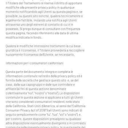
Il Titolare del Trattamento si riserva il diritto di apportare
modifiche alla presente privacy policy in qualunque
momento notificandolo agli Utenti su questa pagina e, se
possibile, su questo sito nonché, qualora tecnicamente e
legalmente fattibile, inviando una notifica agli Utenti
attraverso uno degli estremi di contatto di cui è in
possesso. Si prega dunque di consultare con frequenza
questa pagina, facendo riferimento alla data di ultima
modifica indicata in fondo.
Qualora le modifiche interessino trattamenti la cui base
giuridica è il consenso, il Titolare provvederà a raccogliere
nuovamente il consenso dell’Utente, se necessario.
Informazioni per i consumatori californiani
Questa parte del documento integra e completa le
informazioni contenute nel resto della privacy policy ed è
fornita dalla società che gestisce questo sito e, se del
caso, dalla sua capogruppo e dalle sue controllate e
affiliate (ai fini di questa sezione denominate
collettivamente "noi", "nostro" o "nostra"). Le disposizioni
contenute in questa sezione si applicano a tutti gli Utenti
che sono considerati consumatori residenti nello stato
della California, Stati Uniti d’America, ai sensi del “California
Consumer Privacy Act of 2018" (tali Utenti sono indicati di
seguito semplicemente come “tu”, “tuo”, "voi" o "vostro"), e,
per costoro, queste disposizioni prevalgono su qualsiasi
altra disposizione eventualmente divergente o in contrasto
contenuta nella presente privacy policy. In questa parte del