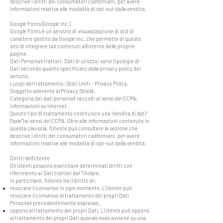
descrive i diritti dei consumatori californiani, per avere
informazioni relative alle modalità di opt-out dalla vendita.
Google Fonts (Google Inc.)
Google Fonts è un servizio di visualizzazione di stili di
carattere gestito da Google Inc. che permette di questo
sito di integrare tali contenuti all’interno delle proprie
pagine.
Dati Personali trattati: Dati di utilizzo; varie tipologie di
Dati secondo quanto specificato dalla privacy policy del
servizio.
Luogo del trattamento: Stati Uniti – Privacy Policy.
Soggetto aderente al Privacy Shield.
Categoria dei dati personali raccolti ai sensi del CCPA:
informazioni su Internet.
Questo tipo di trattamento costituisce una “vendita di dati”
(“sale”) ai sensi del CCPA. Oltre alle informazioni contenute in
questa clausola, l’Utente può consultare la sezione che
descrive i diritti dei consumatori californiani, per avere
informazioni relative alle modalità di opt-out dalla vendita.
Diritti dell’Utente
Gli Utenti possono esercitare determinati diritti con
riferimento ai Dati trattati dal Titolare.
In particolare, l’Utente ha il diritto di:
revocare il consenso in ogni momento. L’Utente può
revocare il consenso al trattamento dei propri Dati
Personali precedentemente espresso.
opporsi al trattamento dei propri Dati. L’Utente può opporsi
al trattamento dei propri Dati quando esso avviene su una