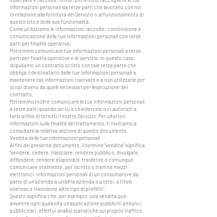
informazioni personali da terze parti che lavorano con noi
in relazione alla fornitura del Servizio o al funzionamento di
questo sito e delle sue funzionalità.
Come utilizziamo le informazioni raccolte: condivisione e
comunicazione delle tue informazioni personali con terze
parti per finalità operative.
Potremmo comunicare tue informazioni personali a terze
parti per finalità operative e di servizio. In questo caso,
stipuliamo un contratto scritto con tale terza parte che
obbliga il destinatario delle tue informazioni personali a
mantenere tali informazioni riservate e a non utilizzarle per
scopi diversi da quelli necessari per l'esecuzione del
contratto.
Potremmo inoltre comunicare le tue informazioni personali
a terze parti quando sei tu a chiedercelo o ci autorizzi a
farlo al fine di fornirti il nostro Servizio. Per ulteriori
informazioni sulle finalità del trattamento, ti invitiamo a
consultare la relativa sezione di questo documento.
Vendita delle tue informazioni personali
Ai fini del presente documento, il termine “vendita” significa
“vendere, cedere, rilasciare, rendere pubblico, divulgare,
diffondere, rendere disponibili, trasferire o comunque
comunicare oralmente, per iscritto o tramite mezzi
elettronici, informazioni personali di un consumatore da
parte di un’azienda a un’altra azienda o a terzi, a titolo
oneroso o traendone altro tipo di profitto”.
Questo significa che, per esempio, una vendita può
avvenire ogni qualvolta un’applicazione pubblichi annunci
pubblicitari, effettui analisi statistiche sul proprio traffico