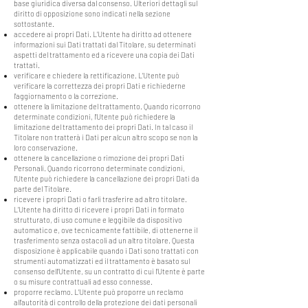
base giuridica diversa dal consenso. Ulteriori dettagli sul
diritto di opposizione sono indicati nella sezione
sottostante.
accedere ai propri Dati. L’Utente ha diritto ad ottenere
informazioni sui Dati trattati dal Titolare, su determinati
aspetti del trattamento ed a ricevere una copia dei Dati
trattati.
verificare e chiedere la rettificazione. L’Utente può
verificare la correttezza dei propri Dati e richiederne
l’aggiornamento o la correzione.
ottenere la limitazione del trattamento. Quando ricorrono
determinate condizioni, l’Utente può richiedere la
limitazione del trattamento dei propri Dati. In tal caso il
Titolare non tratterà i Dati per alcun altro scopo se non la
loro conservazione.
ottenere la cancellazione o rimozione dei propri Dati
Personali. Quando ricorrono determinate condizioni,
l’Utente può richiedere la cancellazione dei propri Dati da
parte del Titolare.
ricevere i propri Dati o farli trasferire ad altro titolare.
L’Utente ha diritto di ricevere i propri Dati in formato
strutturato, di uso comune e leggibile da dispositivo
automatico e, ove tecnicamente fattibile, di ottenerne il
trasferimento senza ostacoli ad un altro titolare. Questa
disposizione è applicabile quando i Dati sono trattati con
strumenti automatizzati ed il trattamento è basato sul
consenso dell’Utente, su un contratto di cui l’Utente è parte
o su misure contrattuali ad esso connesse.
proporre reclamo. L’Utente può proporre un reclamo
all’autorità di controllo della protezione dei dati personali