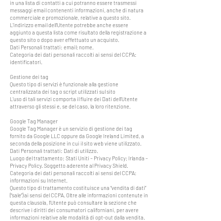
in una lista di contatti a cui potranno essere trasmessi
messaggi email contenenti informazioni, anche di natura
commerciale e promozionale, relative a questo sito.
L'indirizzo email dell'Utente potrebbe anche essere
aggiunto a questa lista come risultato della registrazione a
questo sito o dopo aver effettuato un acquisto.
Dati Personali trattati: email; nome.
Categoria dei dati personali raccolti ai sensi del CCPA:
identificatori.
Gestione dei tag
Questo tipo di servizi è funzionale alla gestione
centralizzata dei tag o script utilizzati sul sito
L'uso di tali servizi comporta il fluire dei Dati dell'Utente
attraverso gli stessi e, se del caso, la loro ritenzione.
Google Tag Manager
Google Tag Manager è un servizio di gestione dei tag
fornito da Google LLC oppure da Google Ireland Limited, a
seconda della posizione in cui il sito web viene utilizzato.
Dati Personali trattati: Dati di utilizzo.
Luogo del trattamento: Stati Uniti – Privacy Policy; Irlanda –
Privacy Policy. Soggetto aderente al Privacy Shield.
Categoria dei dati personali raccolti ai sensi del CCPA:
informazioni su Internet.
Questo tipo di trattamento costituisce una “vendita di dati”
(“sale”) ai sensi del CCPA. Oltre alle informazioni contenute in
questa clausola, l’Utente può consultare la sezione che
descrive i diritti dei consumatori californiani, per avere
informazioni relative alle modalità di opt-out dalla vendita.