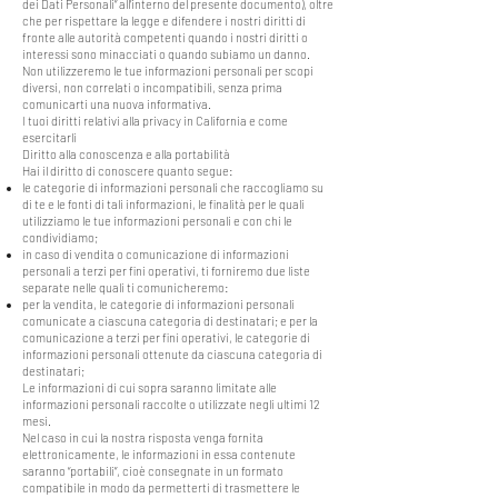
dei Dati Personali” all’interno del presente documento), oltre
che per rispettare la legge e difendere i nostri diritti di
fronte alle autorità competenti quando i nostri diritti o
interessi sono minacciati o quando subiamo un danno.
Non utilizzeremo le tue informazioni personali per scopi
diversi, non correlati o incompatibili, senza prima
comunicarti una nuova informativa.
I tuoi diritti relativi alla privacy in California e come
esercitarli
Diritto alla conoscenza e alla portabilità
Hai il diritto di conoscere quanto segue:
le categorie di informazioni personali che raccogliamo su
di te e le fonti di tali informazioni, le finalità per le quali
utilizziamo le tue informazioni personali e con chi le
condividiamo;
in caso di vendita o comunicazione di informazioni
personali a terzi per fini operativi, ti forniremo due liste
separate nelle quali ti comunicheremo:
per la vendita, le categorie di informazioni personali
comunicate a ciascuna categoria di destinatari; e per la
comunicazione a terzi per fini operativi, le categorie di
informazioni personali ottenute da ciascuna categoria di
destinatari;
Le informazioni di cui sopra saranno limitate alle
informazioni personali raccolte o utilizzate negli ultimi 12
mesi.
Nel caso in cui la nostra risposta venga fornita
elettronicamente, le informazioni in essa contenute
saranno “portabili”, cioè consegnate in un formato
compatibile in modo da permetterti di trasmettere le