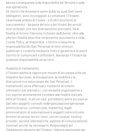
alcuna conseguenza sulla disponibilità del Servizio o sulla
sua operatività.
Gli Utenti che dovessero avere dubbi su quali Dati siano
obbligatori, sono incoraggiati a contattare il Titolare.
L’eventuale utilizzo di Cookie - o di altri strumenti di
tracciamento - da parte del sito o dei titolari dei servizi
terzi utilizzati, ove non diversamente precisato, ha la
finalità di fornire il Servizio richiesto dall'Utente, oltre alle
ulteriori finalità descritte nel presente documento e nella
Cookie Policy, se disponibile. L'Utente si assume la
responsabilità dei Dati Personali di terzi ottenuti,
pubblicati o condivisi mediante il sito e garantisce di avere
il diritto di comunicarli o diffonderli, liberando il Titolare da
qualsiasi responsabilità verso terzi.
Modalità di trattamento
Il Titolare adotta le opportune misure di sicurezza volte ad
impedire l’accesso, la divulgazione, la modifica o la
distruzione non autorizzate dei Dati Personali. Il
trattamento viene effettuato mediante strumenti
informatici e/o telematici, con modalità organizzative e
con logiche strettamente correlate alle finalità indicate.
Oltre al Titolare, in alcuni casi, potrebbero avere accesso ai
Dati altri soggetti coinvolti nell’organizzazione (personale
amministrativo, commerciale, marketing, legali,
amministratori di sistema) ovvero soggetti esterni (come
fornitori di servizi tecnici terzi, corrieri postali, hosting
provider, società informatiche, agenzie di comunicazione)
nominati anche, se necessario, Responsabili del
Trattamento da parte del Titolare. L’elenco aggiornato dei