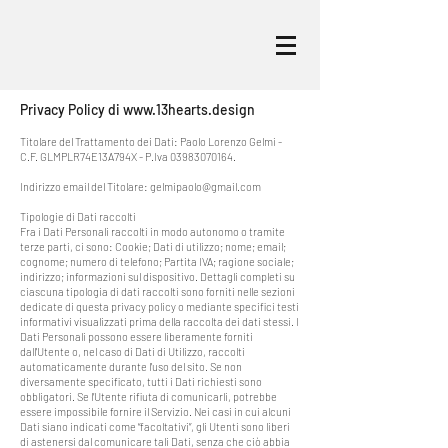
Privacy Policy di
www.13hearts.design
Titolare del Trattamento dei Dati: Paolo Lorenzo Gelmi -
C.F.
GLMPLR74E13A794X - P.Iva
03983070164
.
Indirizzo email del Titolare:
gelmipaolo@gmail.com
Tipologie di Dati raccolti
Fra i Dati Personali raccolti in modo autonomo o tramite
terze parti, ci sono: Cookie; Dati di utilizzo; nome; email;
cognome; numero di telefono; Partita IVA; ragione sociale;
indirizzo; informazioni sul dispositivo.
Dettagli completi su
ciascuna tipologia di dati raccolti sono forniti nelle sezioni
dedicate di questa privacy policy o mediante specifici testi
informativi visualizzati prima della raccolta dei dati stessi. I
Dati Personali possono essere liberamente forniti
dall'Utente o, nel caso di Dati di Utilizzo, raccolti
automaticamente durante l'uso del sito. Se non
diversamente specificato, tutti i Dati richiesti sono
obbligatori. Se l’Utente rifiuta di comunicarli, potrebbe
essere impossibile fornire il Servizio. Nei casi in cui alcuni
Dati siano indicati come “facoltativi”, gli Utenti sono liberi
di astenersi dal comunicare tali Dati, senza che ciò abbia