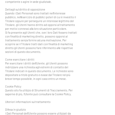
competente o agire in sede giudiziale.
Dettagli sul diritto di opposizione
Quando i Dati Personali sono trattati nell’interesse
pubblico, nell’esercizio di pubblici poteri di cui è investito il
Titolare oppure per perseguire un interesse legittimo del
Titolare, gli Utenti hanno diritto ad opporsi al trattamento
per motivi connessi alla loro situazione particolare.
Si fa presente agli Utenti che, ove i loro Dati fossero trattati
con finalità di marketing diretto, possono opporsi al
trattamento senza fornire alcuna motivazione. Per
scoprire se il Titolare tratti dati con finalità di marketing
diretto gli Utenti possono fare riferimento alle rispettive
sezioni di questo documento.
Come esercitare i diritti
Per esercitare i diritti dell’Utente, gli Utenti possono
indirizzare una richiesta agli estremi di contatto del
Titolare indicati in questo documento. Le richieste sono
depositate a titolo gratuito e evase dal Titolare nel più
breve tempo possibile, in ogni caso entro un mese.
Cookie Policy
Questo sito fa utilizzo di Strumenti di Tracciamento. Per
saperne di più, l’Utente può consultare la
Cookie Policy
.
Ulteriori informazioni sul trattamento
Difesa in giudizio
I Dati Personali dell’Utente possono essere utilizzati da