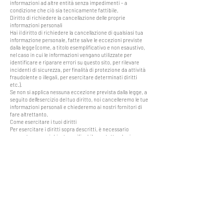
informazioni ad altre entità senza impedimenti – a
condizione che ciò sia tecnicamente fattibile.
Diritto di richiedere la cancellazione delle proprie
informazioni personali
Hai il diritto di richiedere la cancellazione di qualsiasi tua
informazione personale, fatte salve le eccezioni previste
dalla legge (come, a titolo esemplificativo e non esaustivo,
nel caso in cui le informazioni vengano utilizzate per
identificare e riparare errori su questo sito, per rilevare
incidenti di sicurezza, per finalità di protezione da attività
fraudolente o illegali, per esercitare determinati diritti
etc.).
Se non si applica nessuna eccezione prevista dalla legge, a
seguito dell’esercizio del tuo diritto, noi cancelleremo le tue
informazioni personali e chiederemo ai nostri fornitori di
fare altrettanto.
Come esercitare i tuoi diritti
Per esercitare i diritti sopra descritti, è necessario
presentare una richiesta verificabile contattandoci
tramite i recapiti forniti nel presente documento.
Per poter rispondere alla tua richiesta, è necessario per noi
essere in grado di identificarti. Per questo puoi esercitare i
diritti di cui sopra solo presentando una richiesta
verificabile che deve:
fornire informazioni sufficienti che ci consentano di
verificare in maniera ragionevole che tu sia la persona cui
le informazioni personali che abbiamo raccolto si
riferiscono o un suo rappresentante autorizzato;
descrivere la tua richiesta con un grado di dettaglio che sia
sufficiente a farci comprendere, valutare e rispondere