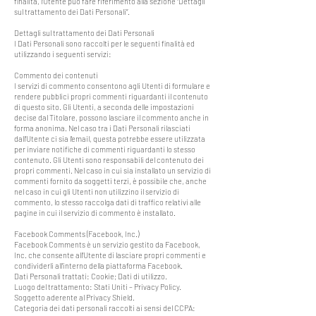
finalità, l’Utente può fare riferimento alla sezione “Dettagli
sul trattamento dei Dati Personali”.
Dettagli sul trattamento dei Dati Personali
I Dati Personali sono raccolti per le seguenti finalità ed
utilizzando i seguenti servizi:
Commento dei contenuti
I servizi di commento consentono agli Utenti di formulare e
rendere pubblici propri commenti riguardanti il contenuto
di questo sito. Gli Utenti, a seconda delle impostazioni
decise dal Titolare, possono lasciare il commento anche in
forma anonima. Nel caso tra i Dati Personali rilasciati
dall’Utente ci sia l’email, questa potrebbe essere utilizzata
per inviare notifiche di commenti riguardanti lo stesso
contenuto. Gli Utenti sono responsabili del contenuto dei
propri commenti. Nel caso in cui sia installato un servizio di
commenti fornito da soggetti terzi, è possibile che, anche
nel caso in cui gli Utenti non utilizzino il servizio di
commento, lo stesso raccolga dati di traffico relativi alle
pagine in cui il servizio di commento è installato.
Facebook Comments (Facebook, Inc.)
Facebook Comments è un servizio gestito da Facebook,
Inc. che consente all’Utente di lasciare propri commenti e
condividerli all’interno della piattaforma Facebook.
Dati Personali trattati: Cookie; Dati di utilizzo.
Luogo del trattamento: Stati Uniti – Privacy Policy.
Soggetto aderente al Privacy Shield.
Categoria dei dati personali raccolti ai sensi del CCPA: