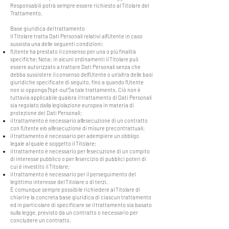
Responsabili potrà sempre essere richiesto al Titolare del
Trattamento.
Base giuridica del trattamento
Il Titolare tratta Dati Personali relativi all’Utente in caso
sussista una delle seguenti condizioni:
l’Utente ha prestato il consenso per una o più finalità
specifiche; Nota: in alcuni ordinamenti il Titolare può
essere autorizzato a trattare Dati Personali senza che
debba sussistere il consenso dell’Utente o un’altra delle basi
giuridiche specificate di seguito, fino a quando l’Utente
non si opponga (“opt-out”) a tale trattamento. Ciò non è
tuttavia applicabile qualora il trattamento di Dati Personali
sia regolato dalla legislazione europea in materia di
protezione dei Dati Personali;
il trattamento è necessario all'esecuzione di un contratto
con l’Utente e/o all'esecuzione di misure precontrattuali;
il trattamento è necessario per adempiere un obbligo
legale al quale è soggetto il Titolare;
il trattamento è necessario per l'esecuzione di un compito
di interesse pubblico o per l'esercizio di pubblici poteri di
cui è investito il Titolare;
il trattamento è necessario per il perseguimento del
legittimo interesse del Titolare o di terzi.
È comunque sempre possibile richiedere al Titolare di
chiarire la concreta base giuridica di ciascun trattamento
ed in particolare di specificare se il trattamento sia basato
sulla legge, previsto da un contratto o necessario per
concludere un contratto.