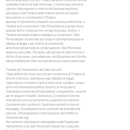
soddisfacimento di tale interesse. L’Utente può ottenere
ulteriori informazioni in merito all’interesse legittimo
perseguito dal Titolare nelle relative sezioni di questo
documento o contattando il Titolare.
Quando il trattamento è basato sul consenso dell’Utente, il
Titolare può conservare i Dati Personali più a lungo sino a
quando detto consenso non venga revocato. Inoltre, il
Titolare potrebbe essere obbligato a conservare i Dati
Personali per un periodo più lungo in ottemperanza ad un
obbligo di legge o per ordine di un’autorità.
Al termine del periodo di conservazione i Dati Personali
saranno cancellati. Pertanto, allo spirare di tale termine il
diritto di accesso, cancellazione, rettificazione ed il diritto
alla portabilità dei Dati non potranno più essere esercitati.
Finalità del Trattamento dei Dati raccolti
I Dati dell’Utente sono raccolti per consentire al Titolare di
fornire il Servizio, adempiere agli obblighi di legge,
rispondere a richieste o azioni esecutive, tutelare i propri
diritti ed interessi (o quelli di Utenti o di terze parti),
individuare eventuali attività dolose o fraudolente, nonché
per le seguenti finalità: Statistica, Contattare l'Utente,
Interazione con social network e piattaforme esterne,
Commento dei contenuti, Gestione contatti e invio di
messaggi, Visualizzazione di contenuti da piattaforme
esterne, Ottimizzazione e distribuzione del traffico e
Gestione dei tag.
Per ottenere informazioni dettagliate sulle finalità del
trattamento e sui Dati Personali trattati per ciascuna