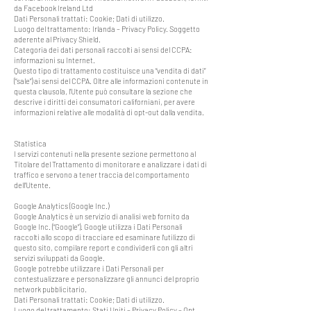
da Facebook Ireland Ltd
Dati Personali trattati: Cookie; Dati di utilizzo.
Luogo del trattamento: Irlanda – Privacy Policy. Soggetto
aderente al Privacy Shield.
Categoria dei dati personali raccolti ai sensi del CCPA:
informazioni su Internet.
Questo tipo di trattamento costituisce una “vendita di dati”
(“sale”) ai sensi del CCPA. Oltre alle informazioni contenute in
questa clausola, l’Utente può consultare la sezione che
descrive i diritti dei consumatori californiani, per avere
informazioni relative alle modalità di opt-out dalla vendita.
Statistica
I servizi contenuti nella presente sezione permettono al
Titolare del Trattamento di monitorare e analizzare i dati di
traffico e servono a tener traccia del comportamento
dell’Utente.
Google Analytics (Google Inc.)
Google Analytics è un servizio di analisi web fornito da
Google Inc. (“Google”). Google utilizza i Dati Personali
raccolti allo scopo di tracciare ed esaminare l’utilizzo di
questo sito, compilare report e condividerli con gli altri
servizi sviluppati da Google.
Google potrebbe utilizzare i Dati Personali per
contestualizzare e personalizzare gli annunci del proprio
network pubblicitario.
Dati Personali trattati: Cookie; Dati di utilizzo.
Luogo del trattamento: Stati Uniti – Privacy Policy – Opt