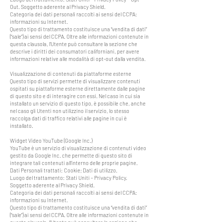
Out. Soggetto aderente al Privacy Shield.
Categoria dei dati personali raccolti ai sensi del CCPA:
informazioni su Internet.
Questo tipo di trattamento costituisce una “vendita di dati”
(“sale”) ai sensi del CCPA. Oltre alle informazioni contenute in
questa clausola, l’Utente può consultare la sezione che
descrive i diritti dei consumatori californiani, per avere
informazioni relative alle modalità di opt-out dalla vendita.
Visualizzazione di contenuti da piattaforme esterne
Questo tipo di servizi permette di visualizzare contenuti
ospitati su piattaforme esterne direttamente dalle pagine
di questo sito e di interagire con essi. Nel caso in cui sia
installato un servizio di questo tipo, è possibile che, anche
nel caso gli Utenti non utilizzino il servizio, lo stesso
raccolga dati di traffico relativi alle pagine in cui è
installato.
Widget Video YouTube (Google Inc.)
YouTube è un servizio di visualizzazione di contenuti video
gestito da Google Inc. che permette di questo sito di
integrare tali contenuti all’interno delle proprie pagine.
Dati Personali trattati: Cookie; Dati di utilizzo.
Luogo del trattamento: Stati Uniti – Privacy Policy.
Soggetto aderente al Privacy Shield.
Categoria dei dati personali raccolti ai sensi del CCPA:
informazioni su Internet.
Questo tipo di trattamento costituisce una “vendita di dati”
(“sale”) ai sensi del CCPA. Oltre alle informazioni contenute in