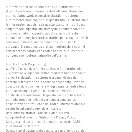
Interazione con social network e piattaforme esterne
Questo tipo di servizi permette di effettuare interazioni
con i social network, o con altre piattaforme esterne,
direttamente dalle pagine di di questo sito. Le interazioni e
le informazioni acquisite da questo sito sono in ogni caso
soggette alle impostazioni privacy dell’Utente relative ad
ogni social network. Questo tipo di servizio potrebbe
comunque raccogliere dati sul traffico per le pagine dove il
servizio è installato, anche quando gli Utenti non lo
utilizzano. Si raccomanda di disconnettersi dai rispettivi
servizi per assicurarsi che i dati elaborati su questo sito
non vengano ricollegati al profilo dell'Utente.
AddThis (Oracle Corporation)
AddThis è un servizio fornito da Oracle Corporation che
visualizza un widget che permette l’interazione con social
network e piattaforme esterne e la condivisione dei
contenuti di questo sito. A seconda della configurazione,
questo servizio può mostrare widget appartenenti a terze
parti, ad esempio i gestori dei social network su cui
condividere le interazioni. In questo caso, anche le terze
parti che erogano il widget verranno a conoscenza
dell’interazione effettuata e dei Dati di Utilizzo relativi alle
pagine in cui questo servizio è installato.
Dati Personali trattati: Cookie; Dati di utilizzo.
Luogo del trattamento: Stati Uniti – Privacy Policy.
Categoria dei dati personali raccolti ai sensi del CCPA:
informazioni su Internet.
Questo tipo di trattamento costituisce una “vendita di dati”